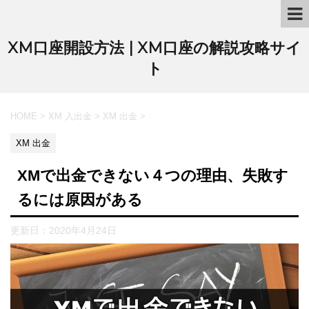
XM口座開設方法 | XM口座の解説攻略サイ
ト
HOME
>
XM 入出金
>
XM 出金
>
XM 出金
XMで出金できない４つの理由、失敗す
るには原因がある
更新日：
2020年4月24日