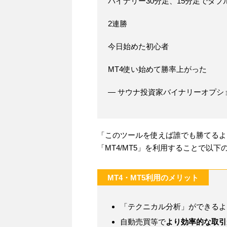
バイナリー30分足、15分足でダ
2連勝
今日始めた初心者
MT4使い始めて勝率上がった
— サウナ投資家バイナリーオプション専業
「このツールを使えば誰でも勝てるよ
「MT4/MT5」を利用することで以
MT4・MT5利用のメリット
「テクニカル分析」ができるよ
自動売買等で
より効率的な取引