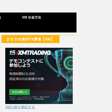
法
XM 出金方法
おすすめ海外FX業者【XM】
XM口座を開設する