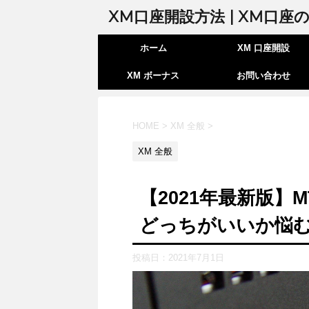
XM口座開設方法 | XM口
ホーム
XM 口座開設
XM ボーナス
お問い合わせ
HOME
>
XM 全般
>
XM 全般
【2021年最新版】
どっちがいいか悩
投稿日：
2021年7月1日