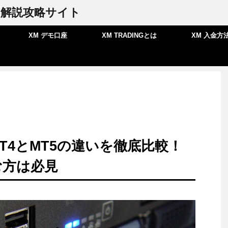
座の解説攻略サイト
XM デモ口座
XM TRADINGとは
XM 入金方
MT4とMT5の違いを徹底比較！
む方は必見